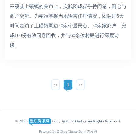
巫溪县上磺镇的集市上，实践团成员手持问卷，耐心与
商户交流。为精准掌握当地语言使用情况，团队用
5
天
时间走访了上磺镇周边
20
余个居民点、
30
余家商户，完
成
100
份有效问卷回收，并与
60
余位村民进行深度访
谈。
‹‹
1
››
© 2026
重庆资讯网
Copyright 023daily.com Rights Reserved.
Powered By
Z-Blog
Theme By
吉光片羽