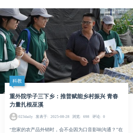
科教
重外院学子三下乡：推普赋能乡村振兴 青春
力量扎根巫溪
023daily
发表于
2025-08-28
浏览
698
评论
0
“
您家的农产品外销时，会不会因为口音影响沟通？”在