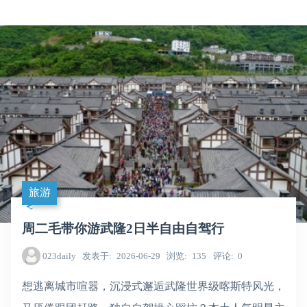
旅游
​周二毛带你游武隆2日半自由自驾行
023daily
发表于
2026-06-29
浏览
135
评论
0
想逃离城市喧嚣，沉浸式邂逅武隆世界级喀斯特风光，