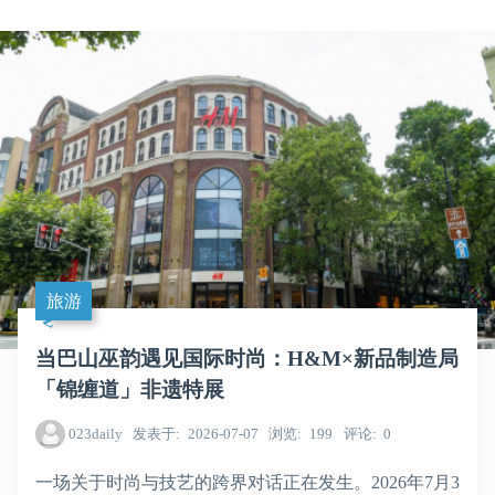
旅游
当巴山巫韵遇见国际时尚：H&M×新品制造局
「锦缠道」非遗特展
023daily
发表于
2026-07-07
浏览
199
评论
0
一场关于时尚与技艺的跨界对话正在发生。2026年7月3