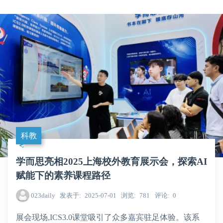
科教
学而思亮相2025上海校外教育展示会，探索AI
赋能下的素养课程路径
023daily
发表于
2025-07-01
浏览
781
评论
0
展会现场,ICS3.0课堂吸引了众多嘉宾驻足体验。该系