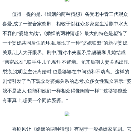
值得一提的是,《婚姻的两种猜想》备受老中青三代观众
喜爱,成了一部合家欢剧。相较于以往众多家庭生活剧中水火
不容的“婆媳大战”,《婚姻的两种猜想》最大的特色是塑造了
一个婆媳共同居住的环境,展现了一种“婆媳联盟”的新型婆媳
关系,让人大开眼界。剧中,面对小夫妻矛盾,婆婆和儿媳结成
“亲密战友”,联手斗儿子,帮理不帮亲。尤其后期夫妻关系出现
裂痕,沈明宝主张离婚时,也是婆婆在中间劝和不劝离。这样的
剧情引发了当下观众对婆媳关系的思考,众多女性观众表示:“婆
媳不是敌人,也能和她们一样相处得像闺蜜一样”“这婆婆能处,
有事真上,想要一个同款婆婆。”
喜剧风让《婚姻的两种猜想》有别于一般婚姻家庭剧。它