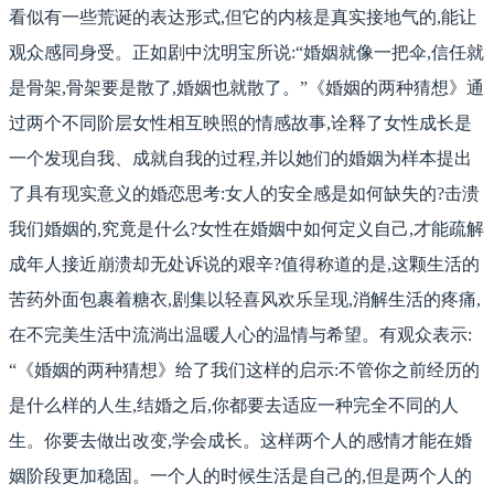
看似有一些荒诞的表达形式,但它的内核是真实接地气的,能让
观众感同身受。正如剧中沈明宝所说:“婚姻就像一把伞,信任就
是骨架,骨架要是散了,婚姻也就散了。”《婚姻的两种猜想》通
过两个不同阶层女性相互映照的情感故事,诠释了女性成长是
一个发现自我、成就自我的过程,并以她们的婚姻为样本提出
了具有现实意义的婚恋思考:女人的安全感是如何缺失的?击溃
我们婚姻的,究竟是什么?女性在婚姻中如何定义自己,才能疏解
成年人接近崩溃却无处诉说的艰辛?值得称道的是,这颗生活的
苦药外面包裹着糖衣,剧集以轻喜风欢乐呈现,消解生活的疼痛,
在不完美生活中流淌出温暖人心的温情与希望。有观众表示:
“《婚姻的两种猜想》给了我们这样的启示:不管你之前经历的
是什么样的人生,结婚之后,你都要去适应一种完全不同的人
生。你要去做出改变,学会成长。这样两个人的感情才能在婚
姻阶段更加稳固。一个人的时候生活是自己的,但是两个人的