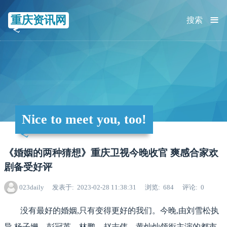
≡
重庆资讯网
搜索
Nice to meet you, too!
《婚姻的两种猜想》重庆卫视今晚收官 爽感合家欢
剧备受好评
023daily
发表于
2023-02-28 11:38:31
浏览
684
评论
0
没有最好的婚姻,只有变得更好的我们。今晚,由刘雪松执
导,杨子姗、彭冠英、林鹏、赵志伟、黄灿灿领衔主演的都市