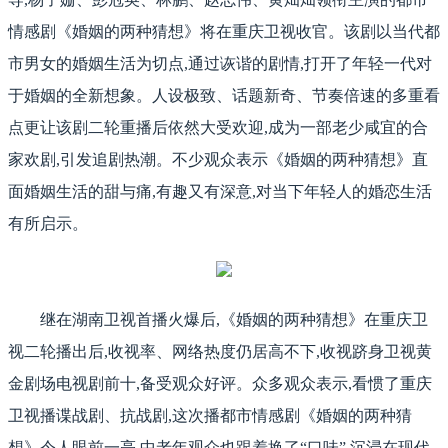
情感剧《婚姻的两种猜想》将在重庆卫视收官。该剧以当代都
市男女的婚姻生活为切点,通过诙谐的剧情,打开了年轻一代对
于婚姻的全新想象。人设极致、话题新奇、节奏倍速的多重看
点更让该剧二轮重播后依然大受欢迎,成为一部老少咸宜的合
家欢剧,引发追剧热潮。不少观众表示《婚姻的两种猜想》直
面婚姻生活的甜与痛,有趣又有深意,对当下年轻人的婚恋生活
有所启示。
继在湖南卫视首播火爆后,《婚姻的两种猜想》在重庆卫
视二轮播出后,收视率、网络热度仍居高不下,收视跻身卫视黄
金剧场电视剧前十,备受观众好评。众多观众表示,看惯了重庆
卫视播谍战剧、抗战剧,这次播都市情感剧《婚姻的两种猜
想》令人眼前一亮,中老年观众也跟着换了“口味”,沉浸在现代