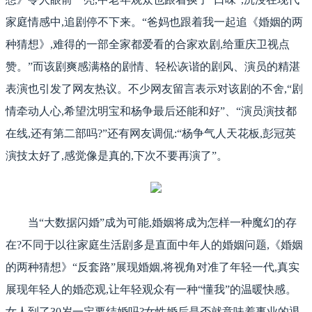
家庭情感中,追剧停不下来。“爸妈也跟着我一起追《婚姻的两
种猜想》,难得的一部全家都爱看的合家欢剧,给重庆卫视点
赞。”而该剧爽感满格的剧情、轻松诙谐的剧风、演员的精湛
表演也引发了网友热议。不少网友留言表示对该剧的不舍,“剧
情牵动人心,希望沈明宝和杨争最后还能和好”、“演员演技都
在线,还有第二部吗?”还有网友调侃:“杨争气人天花板,彭冠英
演技太好了,感觉像是真的,下次不要再演了”。
当“大数据闪婚”成为可能,婚姻将成为怎样一种魔幻的存
在?不同于以往家庭生活剧多是直面中年人的婚姻问题,《婚姻
的两种猜想》“反套路”展现婚姻,将视角对准了年轻一代,真实
展现年轻人的婚恋观,让年轻观众有一种“懂我”的温暖快感。
女人到了30岁一定要结婚吗?女性婚后是否就意味着事业的退