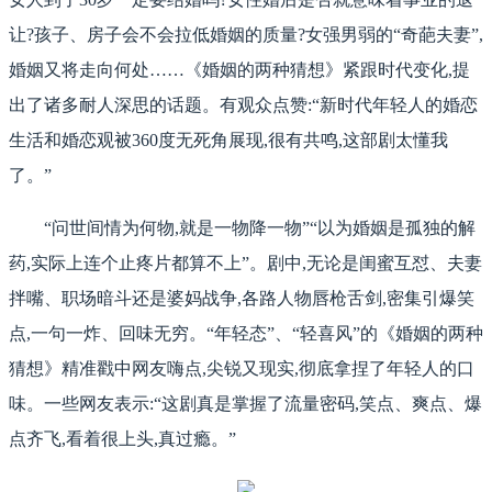
让?孩子、房子会不会拉低婚姻的质量?女强男弱的“奇葩夫妻”,
婚姻又将走向何处……《婚姻的两种猜想》紧跟时代变化,提
出了诸多耐人深思的话题。有观众点赞:“新时代年轻人的婚恋
生活和婚恋观被360度无死角展现,很有共鸣,这部剧太懂我
了。”
“问世间情为何物,就是一物降一物”“以为婚姻是孤独的解
药,实际上连个止疼片都算不上”。剧中,无论是闺蜜互怼、夫妻
拌嘴、职场暗斗还是婆妈战争,各路人物唇枪舌剑,密集引爆笑
点,一句一炸、回味无穷。“年轻态”、“轻喜风”的《婚姻的两种
猜想》精准戳中网友嗨点,尖锐又现实,彻底拿捏了年轻人的口
味。一些网友表示:“这剧真是掌握了流量密码,笑点、爽点、爆
点齐飞,看着很上头,真过瘾。”