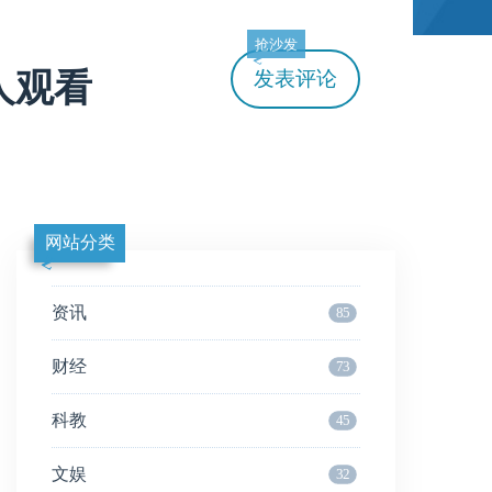
抢沙发
发表评论
人观看
网站分类
资讯
85
财经
73
科教
45
文娱
32