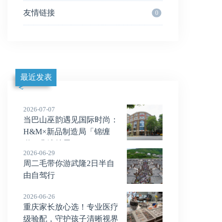
友情链接
0
最近发表
2026-07-07
当巴山巫韵遇见国际时尚：
H&M×新品制造局「锦缠
道」非遗特展
2026-06-29
​周二毛带你游武隆2日半自
由自驾行
2026-06-26
重庆家长放心选！专业医疗
级验配，守护孩子清晰视界